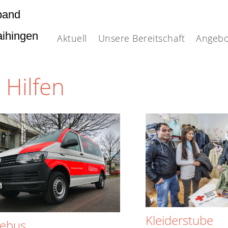
band
Vaihingen
Aktuell
Unsere Bereitschaft
Angebo
 Hilfen
Kleiderstube
tebus