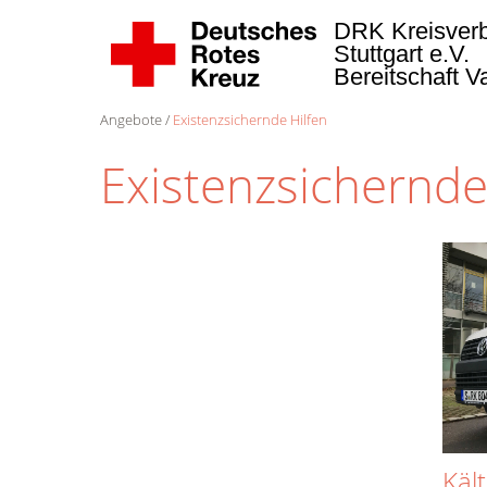
DRK Kreisver
Stuttgart e.V.
Bereitschaft 
Angebote
Existenzsichernde Hilfen
Existenzsichernde
Käl