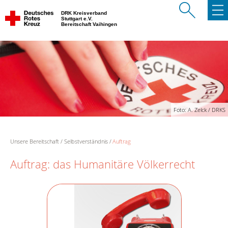
DRK Kreisverband
Stuttgart e.V.
Bereitschaft Vaihingen
Foto: A. Zelck / DRKS
Unsere Bereitschaft
Selbstverständnis
Auftrag
Auftrag: das Humanitäre Völkerrecht