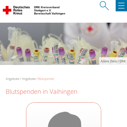
DRK Kreisverband
Stuttgart e.V.
Bereitschaft Vaihingen
Andre Zelck / DRK
Angebote
Angebote
Blutspende
Blutspenden in Vaihingen