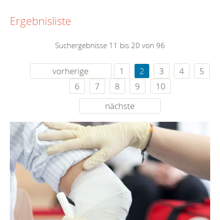
Ergebnisliste
Suchergebnisse 11 bis 20 von 96
vorherige
1
2
3
4
5
6
7
8
9
10
nächste