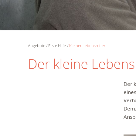
Angebote
Erste Hilfe
Kleiner Lebensretter
Der kleine Lebens
Der k
eines
Verha
Demzu
Anspr