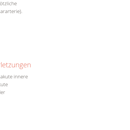
ötzliche
ararterie).
rletzungen
h akute innere
kute
der