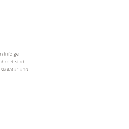
n infolge
ährdet sind
uskulatur und