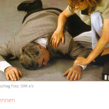
schlag Foto: DRK e.V.
ennen