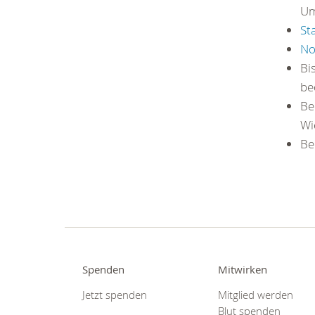
Um
St
No
Bi
be
Be
Wi
Be
Spenden
Mitwirken
Jetzt spenden
Mitglied werden
Blut spenden