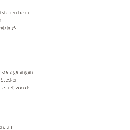
ntstehen beim
n
islauf-
omkreis gelangen
 Stecker
lzstiel) von der
fen, um