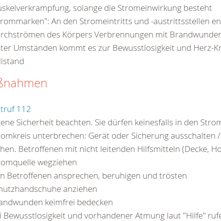
skelverkrampfung, solange die Stromeinwirkung besteht
trommarken": An den Stromeintritts und -austrittsstellen e
rchströmen des Körpers Verbrennungen mit Brandwunde
ter Umständen kommt es zur Bewusstlosigkeit und Herz-Kre
llstand
ßnahmen
truf 112
gene Sicherheit beachten. Sie dürfen keinesfalls in den Str
romkreis unterbrechen: Gerät oder Sicherung ausschalten /
ehen. Betroffenen mit nicht leitenden Hilfsmitteln (Decke, Ho
romquelle wegziehen
n Betroffenen ansprechen, beruhigen und trösten
hutzhandschuhe anziehen
andwunden keimfrei bedecken
i Bewusstlosigkeit und vorhandener Atmung laut "Hilfe" ru