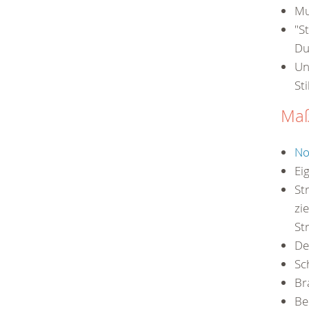
Mu
"S
Du
Un
Sti
Ma
No
Ei
St
zi
St
De
Sc
Br
Be