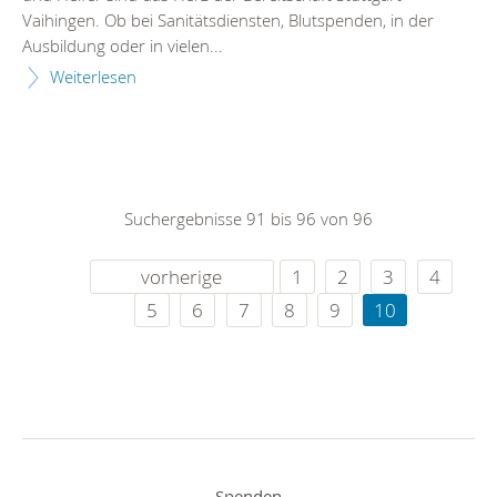
Vaihingen. Ob bei Sanitätsdiensten, Blutspenden, in der
Ausbildung oder in vielen...
Weiterlesen
Suchergebnisse 91 bis 96 von 96
vorherige
1
2
3
4
5
6
7
8
9
10
Spenden