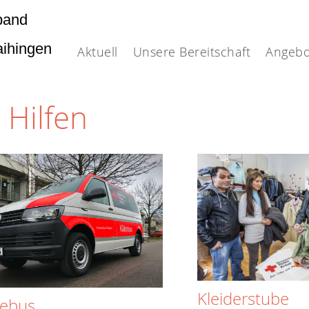
band
Vaihingen
Aktuell
Unsere Bereitschaft
Angebo
 Hilfen
Kleiderstube
tebus