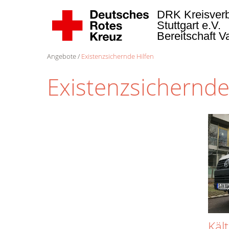
DRK Kreisver
Stuttgart e.V.
Bereitschaft 
Angebote
Existenzsichernde Hilfen
Existenzsichernde
Käl