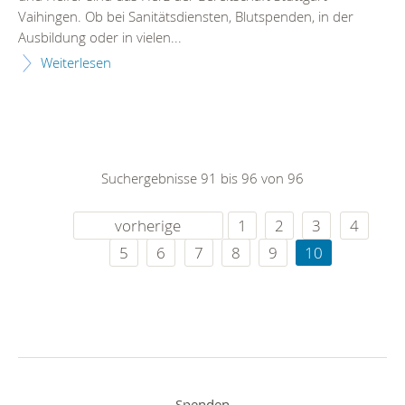
Vaihingen. Ob bei Sanitätsdiensten, Blutspenden, in der
Ausbildung oder in vielen...
Weiterlesen
Suchergebnisse 91 bis 96 von 96
vorherige
1
2
3
4
5
6
7
8
9
10
Spenden