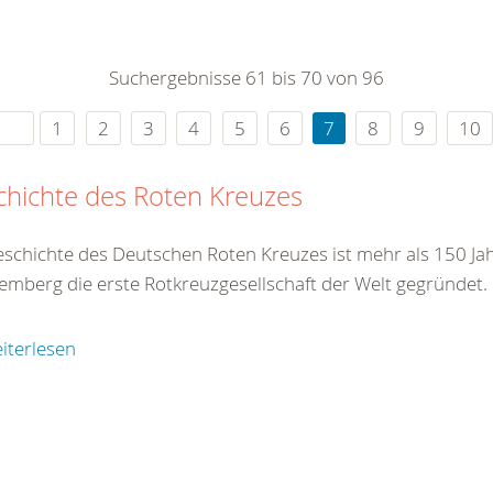
0
365
0
r Sie
Suchergebnisse 61 bis 70 von 96
rei
ie Uhr
1
2
3
4
5
6
7
8
9
10
hichte des Roten Kreuzes
eschichte des Deutschen Roten Kreuzes ist mehr als 150 Jah
emberg die erste Rotkreuzgesellschaft der Welt gegründet.
iterlesen