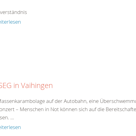
tverständnis
iterlesen
SEG in Vaihingen
Massenkarambolage auf der Autobahn, eine Überschwemmu
onzert – Menschen in Not können sich auf die Bereitschaf
en. ...
iterlesen