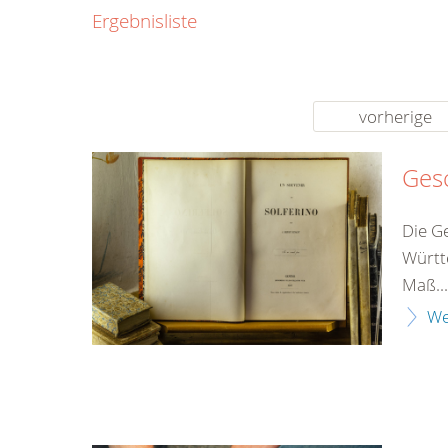
0800
Ergebnisliste
00
Infos fü
kostenf
rund um d
vorherige
Gesc
Die G
Württ
Maß...
We