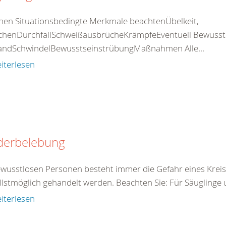
nen Situationsbedingte Merkmale beachtenÜbelkeit,
chenDurchfallSchweißausbrücheKrämpfeEventuell Bewusstlos
standSchwindelBewusstseinstrübungMaßnahmen Alle...
iterlesen
derbelebung
ewusstlosen Personen besteht immer die Gefahr eines Kreis
llstmöglich gehandelt werden. Beachten Sie: Für Säuglinge 
iterlesen