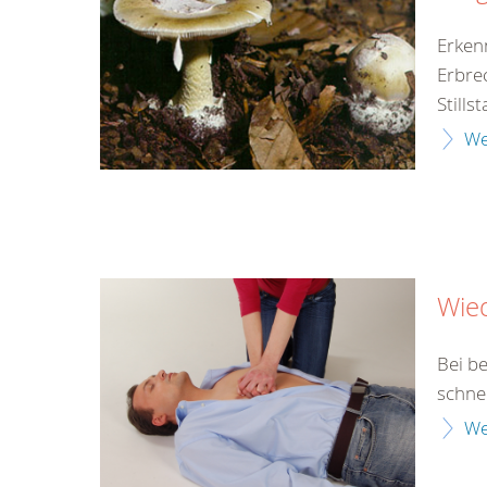
Erken
Erbre
Still
We
Wie
Bei b
schne
We