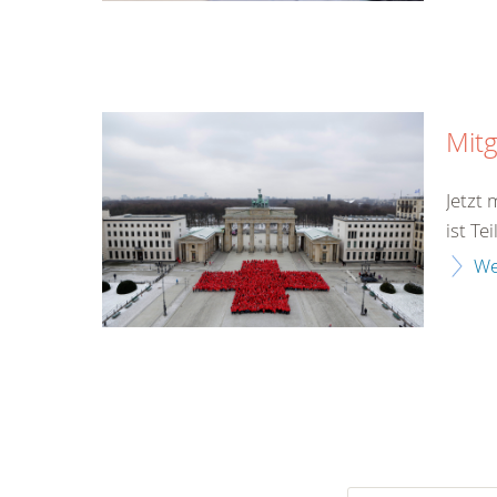
Mitg
Jetzt
ist Te
We