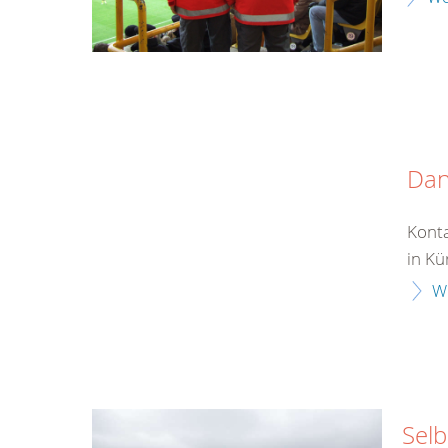
Da
Konta
in Kü
W
Selb