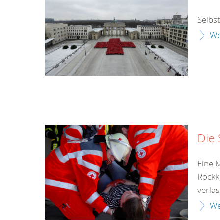
Selbs
We
Die 
Eine 
Rockk
verlass
We