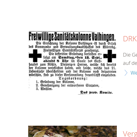
DRK 
Die G
auf de
We
Verg