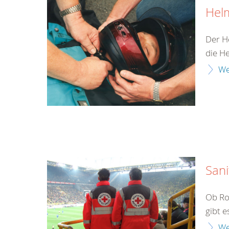
Hel
Der H
die H
We
Sani
Ob Ro
gibt e
We