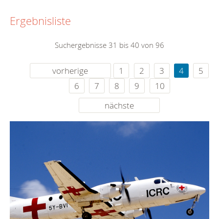
Ergebnisliste
Suchergebnisse 31 bis 40 von 96
vorherige
1
2
3
4
5
6
7
8
9
10
nächste