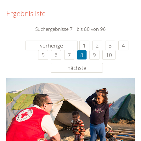
Ergebnisliste
Suchergebnisse 71 bis 80 von 96
vorherige
1
2
3
4
5
6
7
8
9
10
nächste