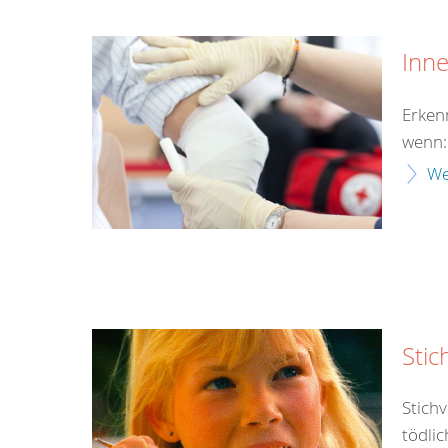
Inn
Erken
wenn:
We
Stic
Stich
tödlic