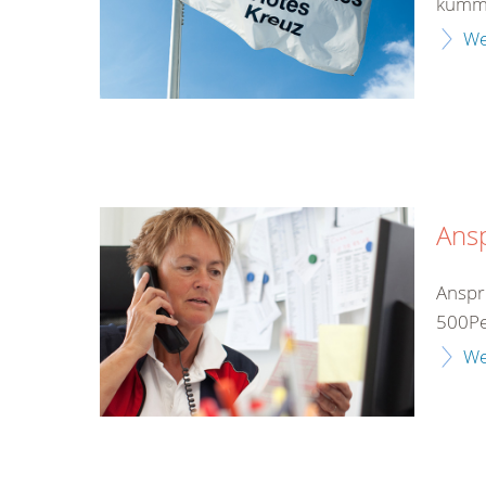
kümme
We
Ans
Anspr
500Pe
We