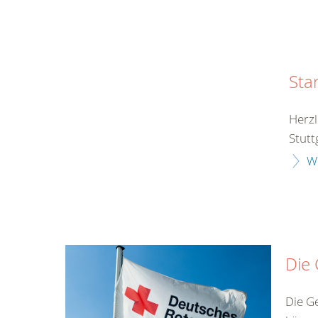
Sta
Herzl
Stutt
W
Die
Die G