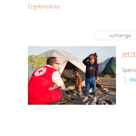
0800
Ergebnisliste
00
Infos fü
kostenf
rund um d
vorherige
Jetz
Spend
We