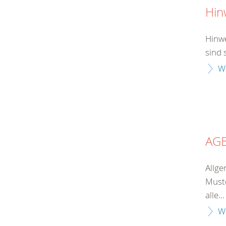
Hin
Hinwe
sind 
W
AG
Allge
Muste
alle...
W