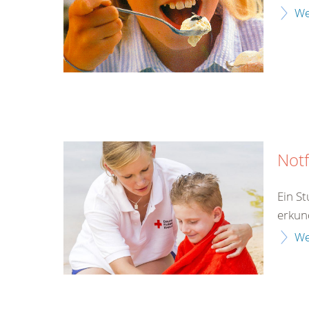
We
Notf
Ein S
erkun
We