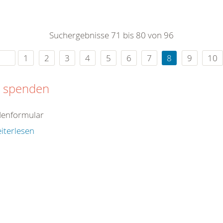
0
365
0
r Sie
Suchergebnisse 71 bis 80 von 96
rei
ie Uhr
1
2
3
4
5
6
7
8
9
10
t spenden
enformular
iterlesen