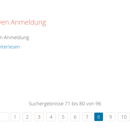
iven Anmeldung
en Anmeldung
iterlesen
Suchergebnisse 71 bis 80 von 96
1
2
3
4
5
6
7
8
9
10