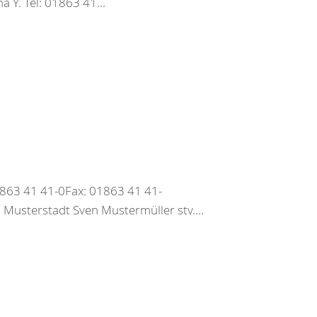
Y. Tel: 01863 41...
1863 41 41-0Fax: 01863 41 41-
sterstadt Sven Mustermüller stv....