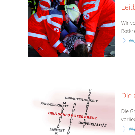
Leit
Wir v
Rotkr
We
Die
Die G
vorlie
We