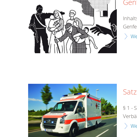
Genf
Inhal
Genfe
We
Sat
§ 1 - 
Verbä
We