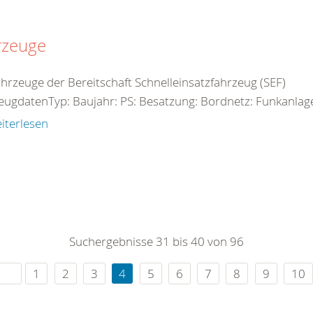
rzeuge
ahrzeuge der Bereitschaft Schnelleinsatzfahrzeug (SEF)
eugdatenTyp: Baujahr: PS: Besatzung: Bordnetz: Funkanlag
iterlesen
Suchergebnisse 31 bis 40 von 96
1
2
3
4
5
6
7
8
9
10