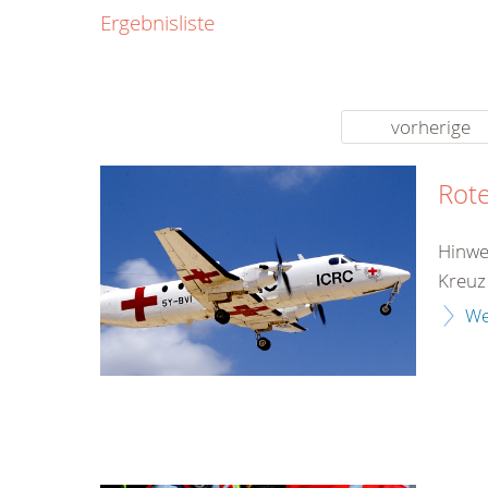
0800
Ergebnisliste
00
Infos fü
kostenf
rund um d
vorherige
Rote
Hinwe
Kreuz
We