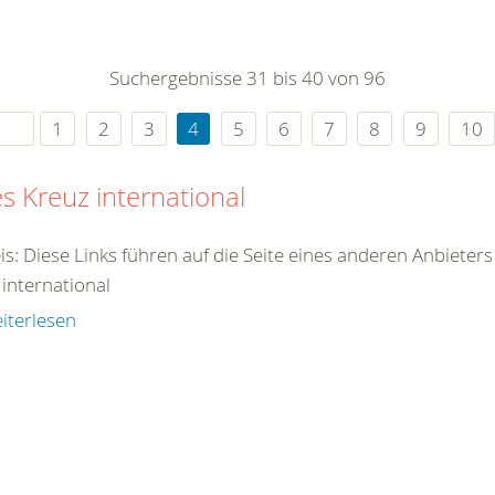
0
365
0
r Sie
Suchergebnisse 31 bis 40 von 96
rei
ie Uhr
1
2
3
4
5
6
7
8
9
10
s Kreuz international
is: Diese Links führen auf die Seite eines anderen Anbieter
 international
iterlesen