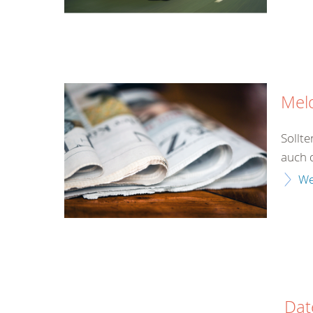
Mel
Sollt
auch 
We
Dat