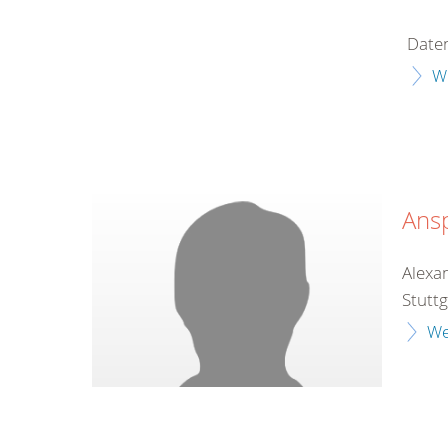
Date
W
Ans
Alexa
Stuttg
We