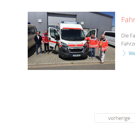
Fah
Die F
Fahrz
We
vorherige