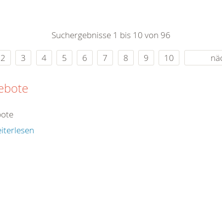
0
365
0
r Sie
Suchergebnisse 1 bis 10 von 96
rei
ie Uhr
2
3
4
5
6
7
8
9
10
nä
ebote
ote
iterlesen