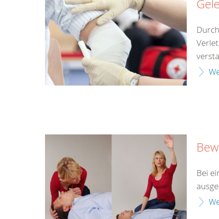
Gel
Durch
Verle
versta
We
Bewu
Bei ei
ausges
We