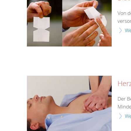
Von d
verso
We
Herz
Der B
Minde
We