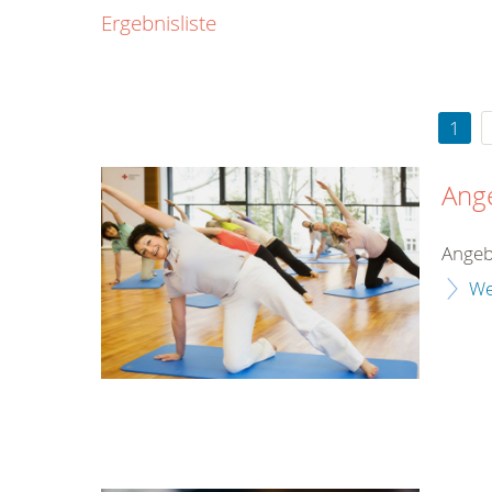
0800
Ergebnisliste
00
Infos fü
kostenf
rund um d
1
Ang
Angeb
We