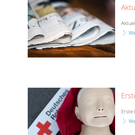
Aktu
Aktuel
We
Erst
Erste 
We