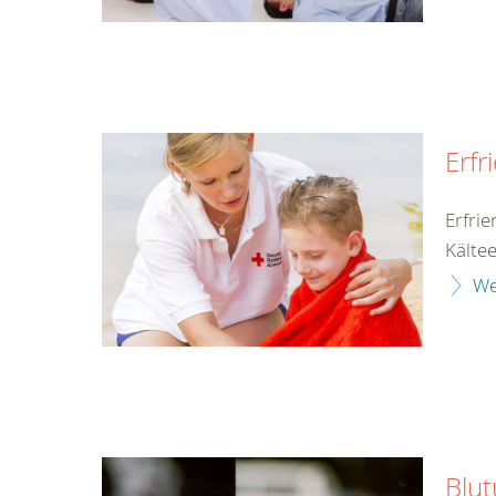
Erfr
Erfri
Kälte
We
Blu