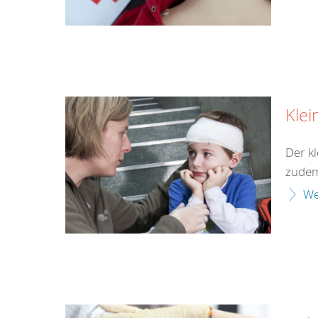
Klei
Der kl
zudem 
We