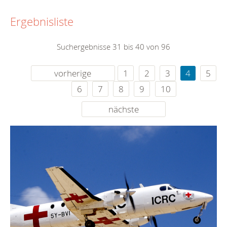
Ergebnisliste
Suchergebnisse 31 bis 40 von 96
vorherige
1
2
3
4
5
6
7
8
9
10
nächste