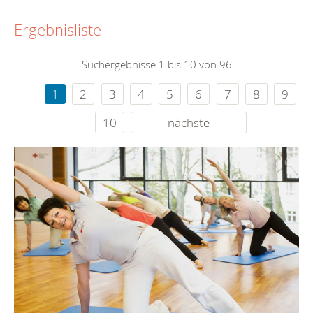
Ergebnisliste
Suchergebnisse 1 bis 10 von 96
1
2
3
4
5
6
7
8
9
10
nächste