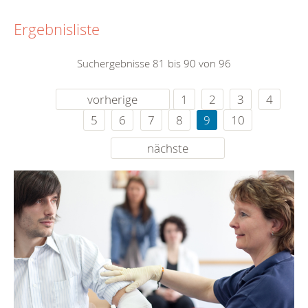
Ergebnisliste
Suchergebnisse 81 bis 90 von 96
vorherige
1
2
3
4
5
6
7
8
9
10
nächste