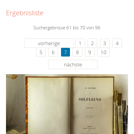
Ergebnisliste
Suchergebnisse 61 bis 70 von 96
vorherige
1
2
3
4
5
6
7
8
9
10
nächste