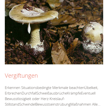
Vergiftungen
Erkennen Situationsbedingte Merkmale beachtenÜbelkeit,
ErbrechenDurchfallSchweißausbrücheKrämpfeEventuell
Bewusstlosigkeit oder Herz-Kreislauf-
StillstandSchwindelBewusstseinstrübungMaßnahmen Alle...