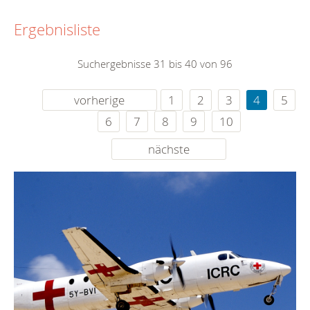
Ergebnisliste
Suchergebnisse 31 bis 40 von 96
vorherige
1
2
3
4
5
6
7
8
9
10
nächste