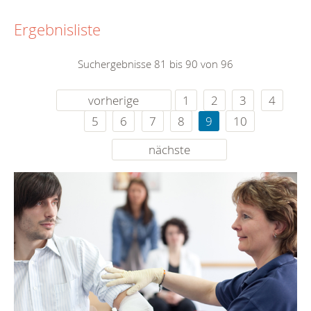
Ergebnisliste
Suchergebnisse 81 bis 90 von 96
vorherige
1
2
3
4
5
6
7
8
9
10
nächste