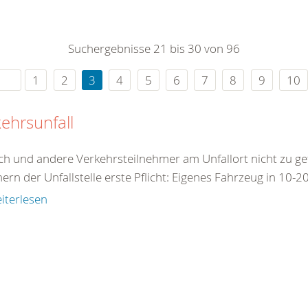
0
365
0
r Sie
Suchergebnisse 21 bis 30 von 96
rei
ie Uhr
1
2
3
4
5
6
7
8
9
10
ehrsunfall
ch und andere Verkehrsteilnehmer am Unfallort nicht zu ge
ern der Unfallstelle erste Pflicht: Eigenes Fahrzeug in 10-2
iterlesen