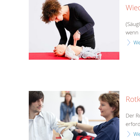
Wie
(Säug
wenn 
We
Rotk
Der Ro
erford
We