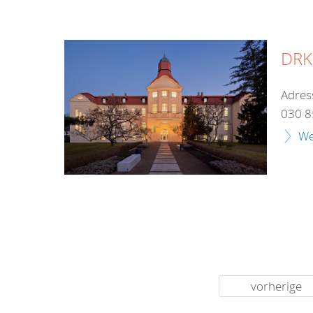
DRK-
Adres
030 8
We
vorherige