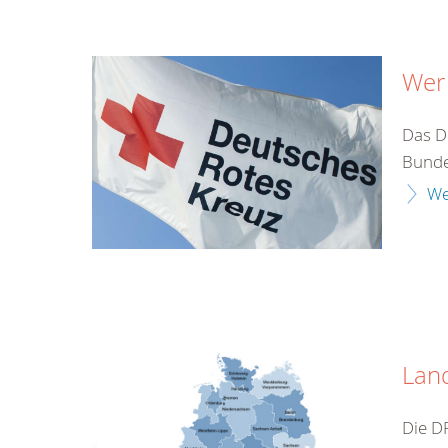
Wer 
Das De
Bunde
We
Lan
Die D