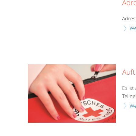
Adr
Adres
We
Auf
Es is
Teilne
We