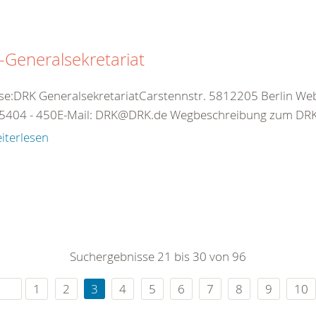
Generalsekretariat
se:DRK GeneralsekretariatCarstennstr. 5812205 Berlin Web:
5404 - 450E-Mail: DRK@DRK.de Wegbeschreibung zum DRK-
iterlesen
Suchergebnisse 21 bis 30 von 96
1
2
3
4
5
6
7
8
9
10