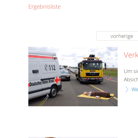
0800
Ergebnisliste
00
Infos fü
kostenf
rund um d
vorherige
Verk
Um si
Absich
We