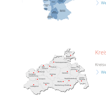
We
Kre
Kreis
We