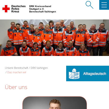
DRK Kreisverband
Stuttgart e.V.
Bereitschaft Vaihingen
Unsere Bereitschaft
DRK Vaihingen
Das machen wir
Über uns