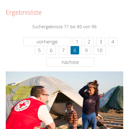
Ergebnisliste
Suchergebnisse 71 bis 80 von 96
vorherige
1
2
3
4
5
6
7
8
9
10
nächste