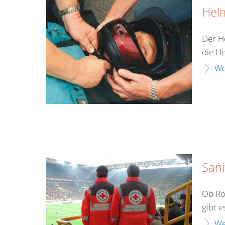
Hel
Der H
die H
We
Sani
Ob Ro
gibt e
We