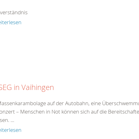
tverständnis
iterlesen
SEG in Vaihingen
Massenkarambolage auf der Autobahn, eine Überschwemmu
onzert – Menschen in Not können sich auf die Bereitschaf
en. ...
iterlesen