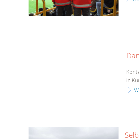
Da
Konta
in Kü
W
Selb