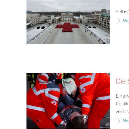
Selbs
We
Die 
Eine 
Rockk
verlass
We