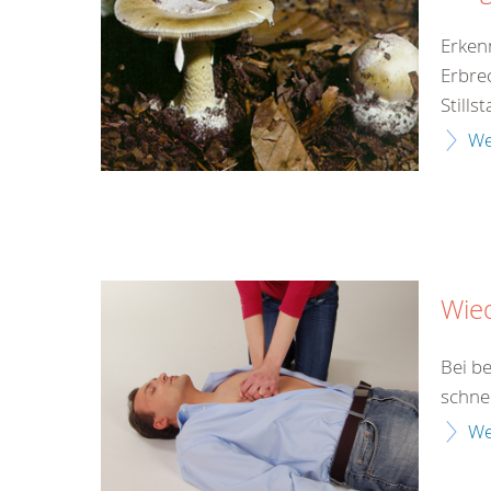
Erken
Erbre
Still
We
Wie
Bei b
schne
We