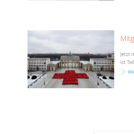
Mitg
Jetzt
ist Te
We