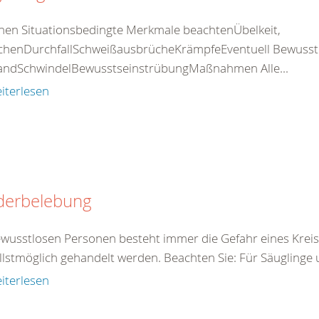
nen Situationsbedingte Merkmale beachtenÜbelkeit,
chenDurchfallSchweißausbrücheKrämpfeEventuell Bewusstlos
standSchwindelBewusstseinstrübungMaßnahmen Alle...
iterlesen
derbelebung
ewusstlosen Personen besteht immer die Gefahr eines Kreis
llstmöglich gehandelt werden. Beachten Sie: Für Säuglinge 
iterlesen