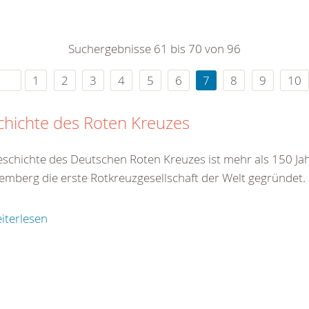
0
365
0
r Sie
Suchergebnisse 61 bis 70 von 96
rei
ie Uhr
1
2
3
4
5
6
7
8
9
10
hichte des Roten Kreuzes
eschichte des Deutschen Roten Kreuzes ist mehr als 150 Jah
emberg die erste Rotkreuzgesellschaft der Welt gegründet.
iterlesen