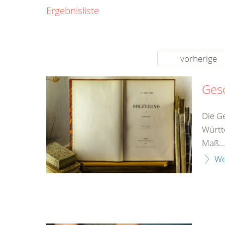
0800
Ergebnisliste
00
Infos fü
kostenf
rund um d
vorherige
Gesc
Die G
Württ
Maß...
We