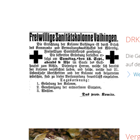
DRK 
Die G
auf de
We
Verg