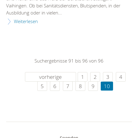
Vaihingen. Ob bei Sanitätsdiensten, Blutspenden, in der
Ausbildung oder in vielen...
Weiterlesen
Suchergebnisse 91 bis 96 von 96
vorherige
1
2
3
4
5
6
7
8
9
10
Spenden