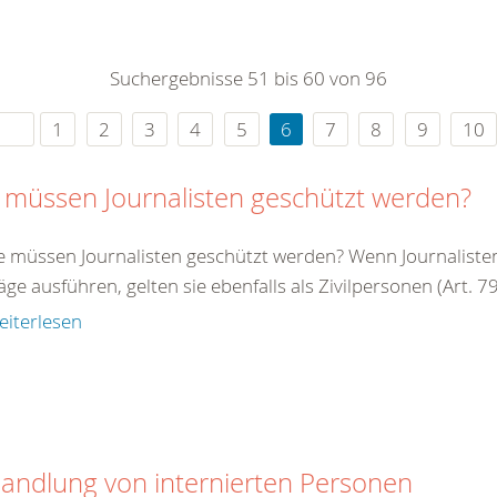
0
365
0
r Sie
Suchergebnisse 51 bis 60 von 96
rei
ie Uhr
1
2
3
4
5
6
7
8
9
10
 müssen Journalisten geschützt werden?
e müssen Journalisten geschützt werden? Wenn Journalisten 
äge ausführen, gelten sie ebenfalls als Zivilpersonen (Art. 79 
eiterlesen
andlung von internierten Personen