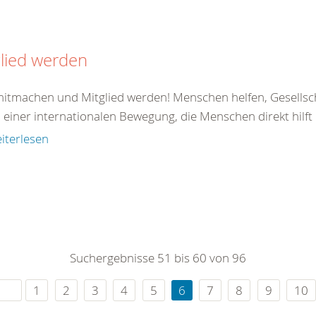
lied werden
 mitmachen und Mitglied werden! Menschen helfen, Gesellsc
il einer internationalen Bewegung, die Menschen direkt hilft od
iterlesen
Suchergebnisse 51 bis 60 von 96
1
2
3
4
5
6
7
8
9
10