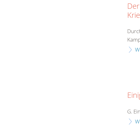
Der
Kri
Durch
Kampf
W
Eini
G. Ei
W