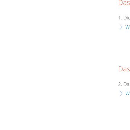
Das
1. D
W
Das
2. Da
W