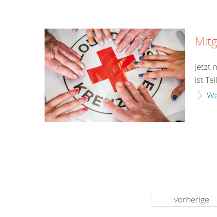
Mitg
Jetzt
ist Te
We
vorherige