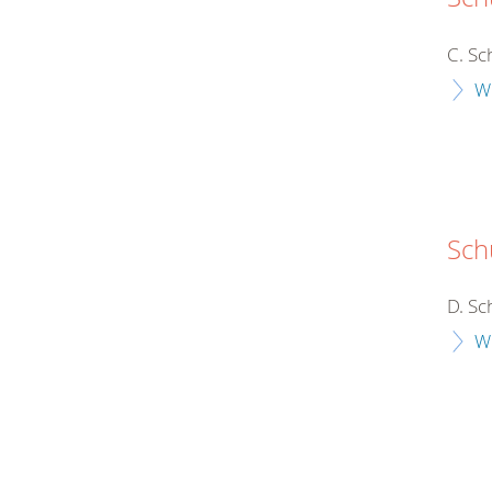
C. Sc
W
Sch
D. Sc
W