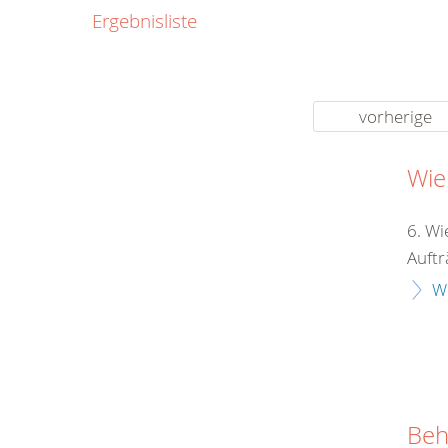
0800
Ergebnisliste
00
Infos fü
kostenf
rund um d
vorherige
Wie
6. Wi
Auftr
W
Beh