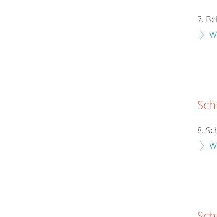
7. Be
W
Schu
8. Sc
W
Sch