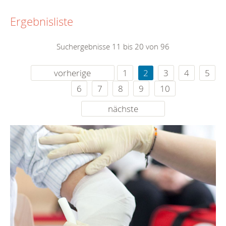
Ergebnisliste
Suchergebnisse 11 bis 20 von 96
vorherige
1
2
3
4
5
6
7
8
9
10
nächste