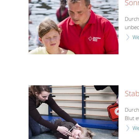
Son
Durch
unbed
We
Stab
Durch
Blut e
We