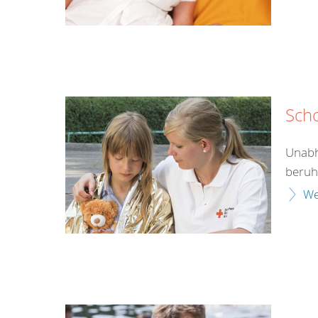
Sch
Unabh
beruht
We