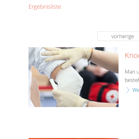
0800
Ergebnisliste
00
Infos fü
kostenf
rund um d
vorherige
Kno
Man u
beste
We