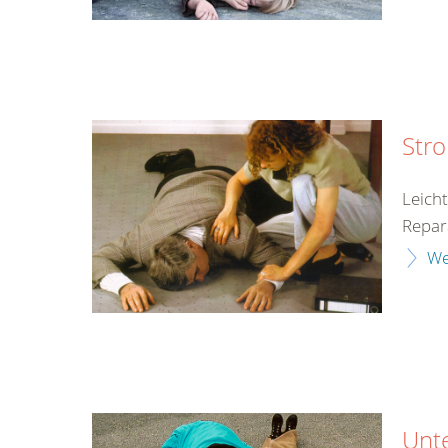
Str
Leich
Repar
We
Unt