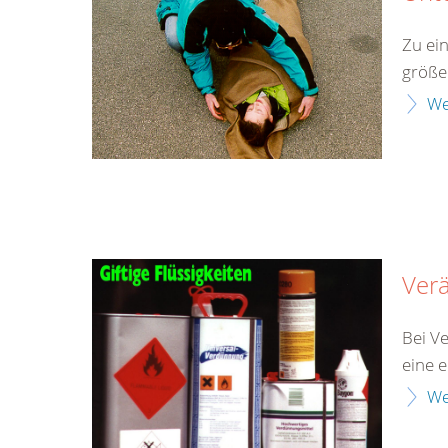
Zu ei
größe
We
Ver
Bei V
eine 
We