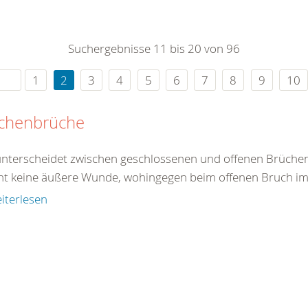
0
365
0
r Sie
Suchergebnisse 11 bis 20 von 96
rei
ie Uhr
1
2
3
4
5
6
7
8
9
10
chenbrüche
nterscheidet zwischen geschlossenen und offenen Brüchen
ht keine äußere Wunde, wohingegen beim offenen Bruch im B
iterlesen