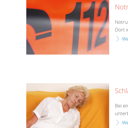
Not
Notru
Dort 
We
Schl
Bei e
unter
We