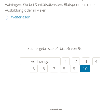
Vaihingen. Ob bei Sanitätsdiensten, Blutspenden, in der
Ausbildung oder in vielen...
Weiterlesen
Suchergebnisse 91 bis 96 von 96
vorherige
1
2
3
4
5
6
7
8
9
10
Spenden