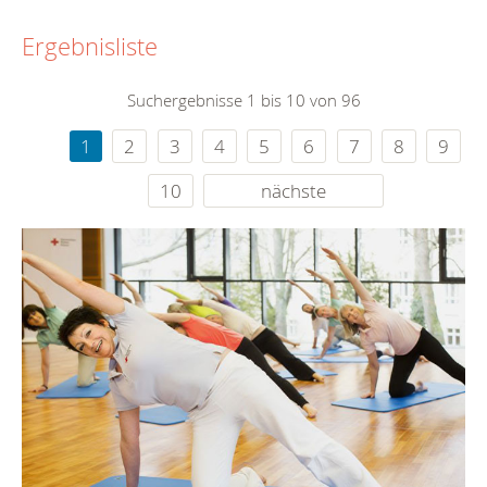
Ergebnisliste
Suchergebnisse 1 bis 10 von 96
1
2
3
4
5
6
7
8
9
10
nächste