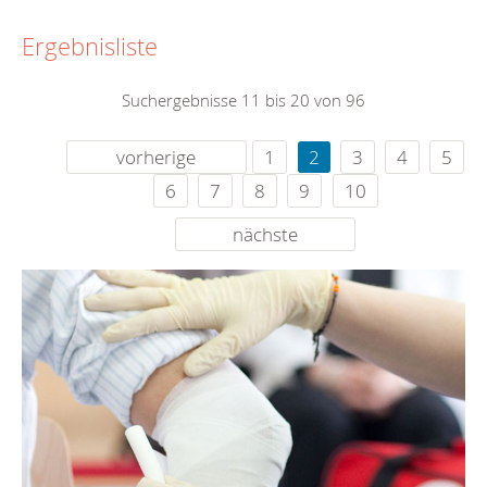
Ergebnisliste
Suchergebnisse 11 bis 20 von 96
vorherige
1
2
3
4
5
6
7
8
9
10
nächste