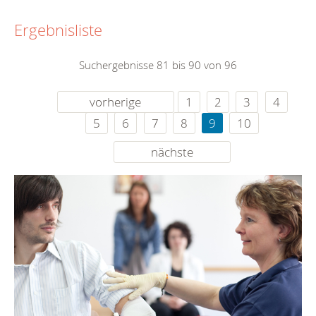
Ergebnisliste
Suchergebnisse 81 bis 90 von 96
vorherige
1
2
3
4
5
6
7
8
9
10
nächste