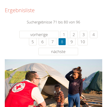
Ergebnisliste
Suchergebnisse 71 bis 80 von 96
vorherige
1
2
3
4
5
6
7
8
9
10
nächste