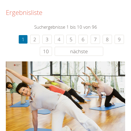
Ergebnisliste
Suchergebnisse 1 bis 10 von 96
1
2
3
4
5
6
7
8
9
10
nächste