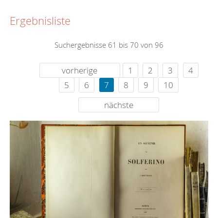
Ergebnisliste
Suchergebnisse 61 bis 70 von 96
vorherige
1
2
3
4
5
6
7
8
9
10
nächste