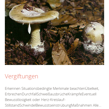
Vergiftungen
Erkennen Situationsbedingte Merkmale beachtenÜbelkeit,
ErbrechenDurchfallSchweißausbrücheKrämpfeEventuell
Bewusstlosigkeit oder Herz-Kreislauf-
StillstandSchwindelBewusstseinstrübungMaßnahmen Alle...