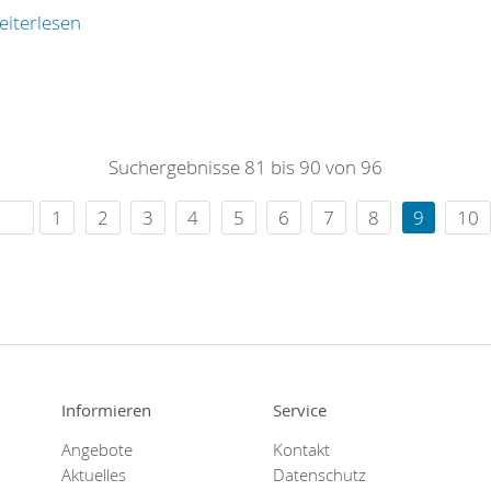
eiterlesen
Suchergebnisse 81 bis 90 von 96
1
2
3
4
5
6
7
8
9
10
Informieren
Service
Angebote
Kontakt
Aktuelles
Datenschutz