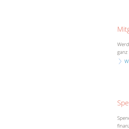
Mit
Werde
ganz 
W
Spe
Spend
finan