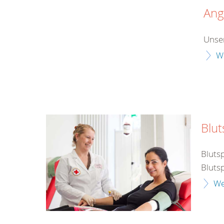
Ang
Unse
W
Blu
Bluts
Bluts
We