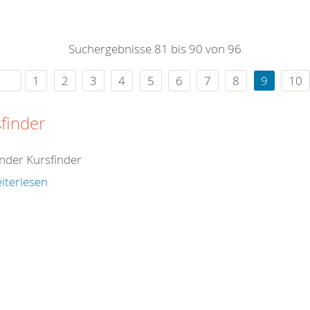
0
365
0
r Sie
Suchergebnisse 81 bis 90 von 96
rei
ie Uhr
1
2
3
4
5
6
7
8
9
10
finder
inder Kursfinder
iterlesen