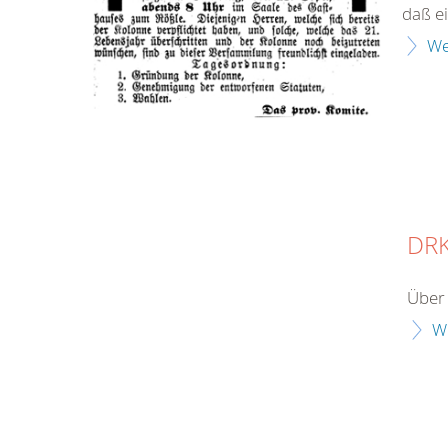
daß ei
We
DRK
Über 
W