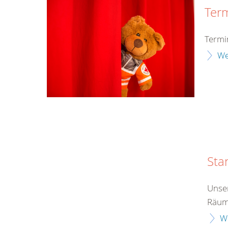
Ter
Termi
We
Sta
Unser
Räume
W