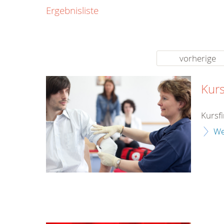
0800
Ergebnisliste
00
Infos fü
kostenf
rund um d
vorherige
Kurs
Kursf
We