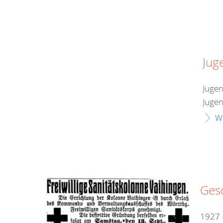
Jug
Jugen
Jugen
W
Ges
1927 